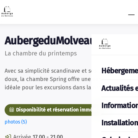
AubergeduMolveau
La chambre du printemps
Hébergeme
Avec sa simplicité scandinave et ses tons verts
doux, la chambre Spring offre une oasis de calme,
Actualités 
idéale pour les excursions dans la nature.
Informatio
Disponibilité et réservation immédiate
Des
Installatio
photos (5)
Arrivée
17.00 - 21.00