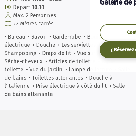
Galerie de 
Départ
10.30
Max. 2 Personnes
22 Mètres carrés.
Con
• Bureau
• Savon
• Garde-robe
• Bouilloire
électrique
• Douche
• Les serviettes
• Chauffage
•
Réservez 
Shampooing
• Draps de lit
• Vue sur la ville
•
Sèche-cheveux
• Articles de toilette
• Papier
toilette
• Vue du jardin
• Lampe de lecture
• Salle
de bains
• Toilettes attenantes
• Douche à
l'italienne
• Prise électrique à côté du lit
• Salle
de bains attenante