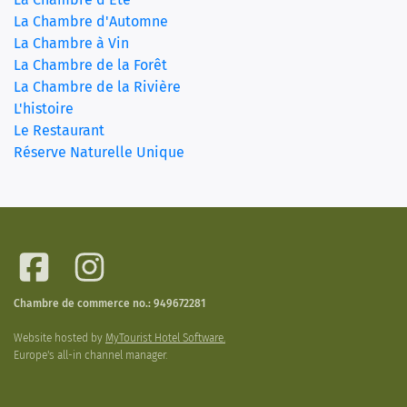
La Chambre d'Automne
La Chambre à Vin
La Chambre de la Forêt
La Chambre de la Rivière
L'histoire
Le Restaurant
Réserve Naturelle Unique
Chambre de commerce no.: 949672281
Website hosted by
MyTourist Hotel Software.
Europe's all-in channel manager.