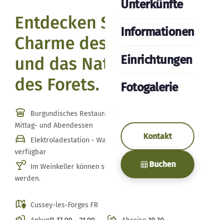
Unterkünfte
Entdecken Sie den
Informationen
Charme des Burgunds
Einrichtungen
und das Nationalpark
des Forets.
Fotogalerie
Burgundisches Restaurant, lokalen Produkten zum
Mittag- und Abendessen
Kontakt
Elektroladestation - Wander- und Fahrradrouten
verfügbar
Buchen
Im Weinkeller können spezielle Weinproben gebucht
werden.
Cussey-les-Forges FR