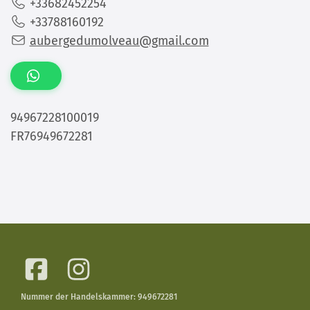
+33682452254
+33788160192
aubergedumolveau@gmail.com
94967228100019
FR76949672281
Nummer der Handelskammer: 949672281