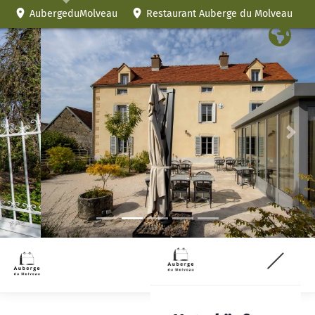
AubergeduMolveau
Restaurant Auberge du Molveau
Voriges
Fol